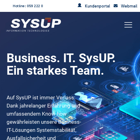
Kundenportal
Webmail
Hotline: 059 222 0
Business. IT. SysUP.
Ein starkes Team.
Auf SysUP ist immer Verlass:
Dank jahrelanger Erfahrung und
umfassendem Know-how
gewährleisten unsere Business-
IT-Lösungen Systemstabilität,
Ausfallsicherheit und